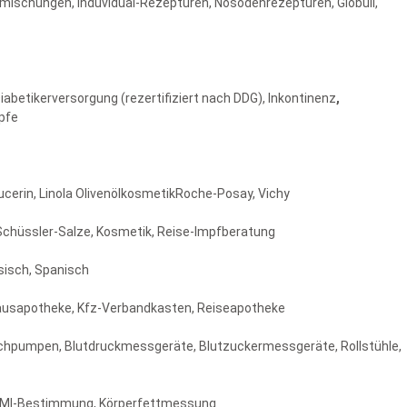
ischungen, Induvidual-Rezepturen, Nosodenrezepturen, Globuli,
abetikerversorgung (rezertifiziert nach DDG), Inkontinenz
,
mpfe
cerin, Linola OlivenölkosmetikRoche-Posay, Vichy
chüssler-Salze, Kosmetik, Reise-Impfberatung
ssisch, Spanisch
Hausapotheke, Kfz-Verbandkasten, Reiseapotheke
chpumpen, Blutdruckmessgeräte, Blutzuckermessgeräte, Rollstühle,
BMI-Bestimmung, Körperfettmessung