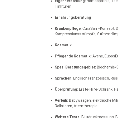
Eigenherstellung:
Homöopathie, Teem
Tinkturen
Ernährungsberatung
Krankenpflege:
CuraSan –Konzept, Di
Kompressionsstrümpfe, Stützstrü
Kosmetik
Pflegende Kosmetik:
Avene, EubosEu
Spez. Beratungsgebiet:
Biochemie/S
Sprachen:
Englisch Französisch, Ru
Überprüfung:
Erste-Hilfe-Schrank, 
Verleih:
Babywaagen, elektrische Mil
Rollatoren, Atemtherapie
Weitere Tests:
Blutdruckmessung, 