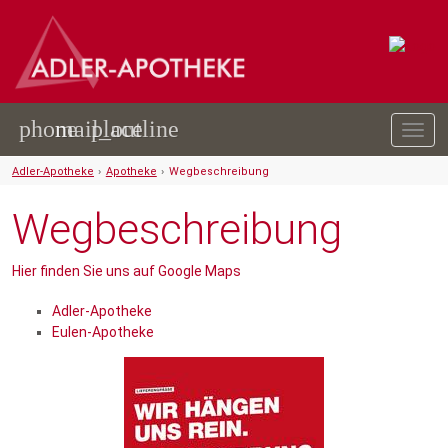
phone
mail_outline
place
Togg
navig
Adler-Apotheke
›
Apotheke
›
Wegbeschreibung
Wegbeschreibung
Hier finden Sie uns auf Google Maps
Adler-Apotheke
Eulen-Apotheke